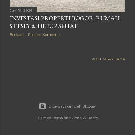
a
Juni 19, 2026
n
INVESTASI PROPERTI BOGOR: RUMAH
STTSEY & HIDUP SEHAT
Berbagi
Posting Komentar
POSTINGAN LAMA
Diberdayakan oleh Blogger
Gambar tema oleh
Anna Williams