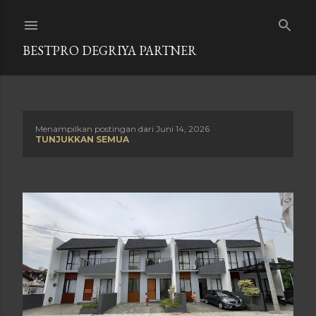
Langsung ke konten utama
BESTPRO DEGRIYA PARTNER
Menampilkan postingan dari Juni 14, 2026
P
TUNJUKKAN SEMUA
o
s
t
i
n
g