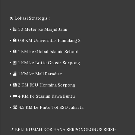
🚘 Lokasi Strategis :
• 🕌 50 Meter ke Masjid Jami
• 🏫 0.9 KM Universitas Pamulang 2
• 🏫 1 KM ke Global Islamic School
• 🏪 1 KM ke Lotte Grosir Serpong
• 🏬 1 KM ke Mall Paradise
• 🏥 2 KM RSU Hermina Serpong
• 🚃 4 KM ke Stasiun Rawa Buntu
• 🛣 4.5 KM ke Pintu Tol BSD Jakarta
📍 BELI RUMAH KOS HANA SERPONGBONUS SEISI-